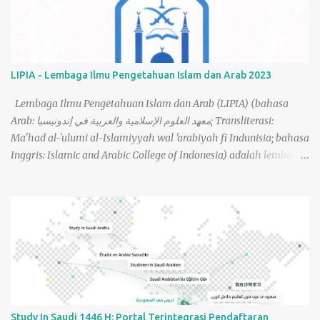
LIPIA - Lembaga Ilmu Pengetahuan Islam dan Arab 2023
Lembaga Ilmu Pengetahuan Islam dan Arab (LIPIA) (bahasa
Arab: معهد العلوم الإسلامية والعربية في إندونيسيا; Transliterasi:
Ma'had al-ʻulumi al-Islamiyyah wal 'arabiyah fi Indunisia; bahasa
Inggris: Islamic and Arabic College of Indonesia) adalah lembaga
pendidikan yang mengajarkan ilmu tentang agama Islam yang
berada di bawah naungan Universitas Islam Imam Muhammad
bin Saud Riyadh. LIPIA didirikan pada tahun 1980 untuk
memberikan pendidikan dengan konsentrasi dalam bahasa Arab
dan agama Islam untuk siswa Indonesia dengan keputusan dari
Mahkamah Kerajaan Arab Saudi, No. 5/N/26710. LIPIA saat ini
(2023) berlokasi di 4 (empat) tempat: Kampus LIPIA Jakarta,
Kampus LIPIA Banda Aceh, Kampus LIPIA Medan dan Kampus
LIPIA Surabaya. Semua perkuliahan yang diajarkan di LIPIA
Study In Saudi 1446 H: Portal Terintegrasi Pendaftaran