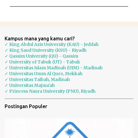
P
o
s
t
i
Kampus mana yang kamu cari?
n
✓ King Abdul Azis University (KAU) - Jeddah
g
✓ King Saud University (KSU) - Riyadh
K
✓ Qassim University (QU) - Qassim
o
✓ University of Tabuk (UT) - Tabuk
m
✓ Universitas Islam Madinah (UIM) - Madinah
e
✓ Universitas Umm Al Quro, Mekkah
n
✓ Universitas Taibah, Madinah
t
✓ Universitas Majma'ah
a
✓ Princess Naura University (PNU), Riyadh
r
Postingan Populer