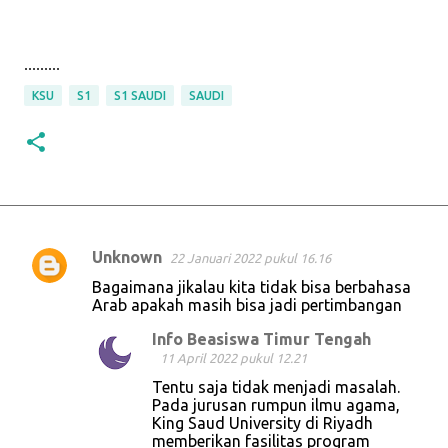
.........
KSU
S1
S1 SAUDI
SAUDI
Unknown
22 Januari 2022 pukul 16.16
K
Bagaimana jikalau kita tidak bisa berbahasa
o
Arab apakah masih bisa jadi pertimbangan
m
Info Beasiswa Timur Tengah
e
11 April 2022 pukul 12.21
n
Tentu saja tidak menjadi masalah.
Pada jurusan rumpun ilmu agama,
t
King Saud University di Riyadh
a
memberikan fasilitas program