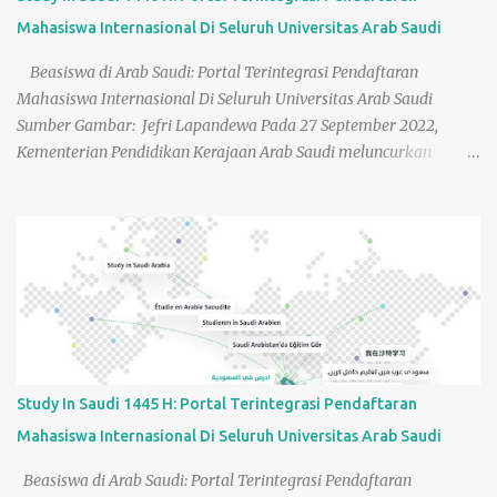
disampaikan dalam bahasa Arab dan sekitar 80–90 persen
Mahasiswa Internasional Di Seluruh Universitas Arab Saudi
pengajarnya berasal dari Arab Saudi. Lembaga memiliki standar
penerimaan yang sangat tinggi, di mana hanya 200 siswa yang
Beasiswa di Arab Saudi: Portal Terintegrasi Pendaftaran
diterima dari 2000 pelamar. Begitu me...
Mahasiswa Internasional Di Seluruh Universitas Arab Saudi
Sumber Gambar: Jefri Lapandewa Pada 27 September 2022,
Kementerian Pendidikan Kerajaan Arab Saudi meluncurkan
platform ‘ Study in Saudi ’ ( ادرس في السعودية ) sebagai sebuah
portal terintegrasi yang menyatukan seluruh portal pendaftaran
mahasiswa internasional pada universitas-universitas negeri di
seluruh Kerajaan Arab Saudi (KSA). Sebulan kemudian (22 Oktober
2022), platform ini dipublikasikan secara resmi dan luas pada
acara the International Education Show (Expo) 2022 di Kota
Sharjah Uni Emirates Arab dan kemudian sudah diserbu oleh
lebih 50.000 pengajuan calon mahasiswa dari seluruh dunia.
Acara Peluncuran ke publik Portal terpadu "Study in Saudi" pada
Study In Saudi 1445 H: Portal Terintegrasi Pendaftaran
tahun 2024 diselenggarakan dalam rangka pendaftaran lebih dari
Mahasiswa Internasional Di Seluruh Universitas Arab Saudi
30 Universitas Arab Saudi bertempat di Gedung Konferensi Saraj
Venue, Hattian, Provinsi Riyadh, Kementerian Pendidikan Arab
Beasiswa di Arab Saudi: Portal Terintegrasi Pendaftaran