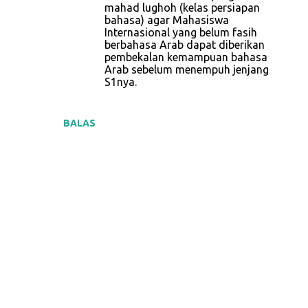
mahad lughoh (kelas persiapan
r
bahasa) agar Mahasiswa
Internasional yang belum fasih
berbahasa Arab dapat diberikan
pembekalan kemampuan bahasa
Arab sebelum menempuh jenjang
S1nya.
BALAS