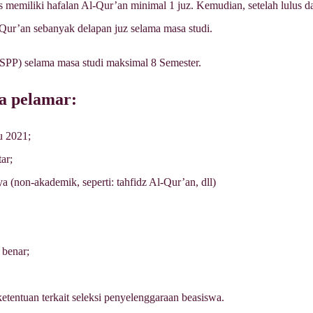
 memiliki hafalan Al-Qur’an minimal 1 juz. Kemudian, setelah lulus d
-Qur’an sebanyak delapan juz selama masa studi.
SPP) selama masa studi maksimal 8 Semester.
da pelamar:
u 2021;
ar;
a (non-akademik, seperti: tahfidz Al-Qur’an, dll)
benar;
ketentuan terkait seleksi penyelenggaraan beasiswa.