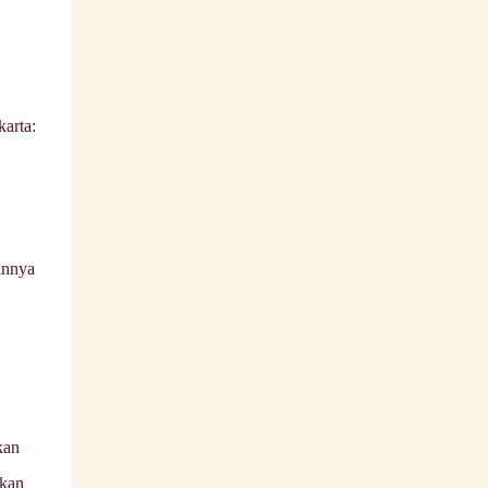
arta:
annya
kan
tkan