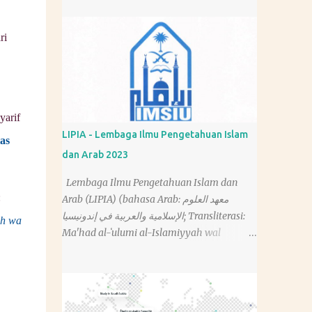
ri
yarif
LIPIA - Lembaga Ilmu Pengetahuan Islam
as
dan Arab 2023
Lembaga Ilmu Pengetahuan Islam dan
:
Arab (LIPIA) (bahasa Arab: معهد العلوم
الإسلامية والعربية في إندونيسيا; Transliterasi:
dh wa
Ma'had al-ʻulumi al-Islamiyyah wal
'arabiyah fi Indunisia; bahasa Inggris:
Islamic and Arabic College of Indonesia)
adalah lembaga pendidikan yang
mengajarkan ilmu tentang agama Islam