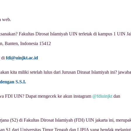
a web.
anakan? Fakultas Dirosat Islamiyah UIN terletak di kampus 1 UIN Jak
an, Banten, Indonesia 15412
l di
fdi@uinjkt.ac.id
kan kita miliki setelah lulus dari Jurusan Dirasat Islamiyah ini? jawab
 dengan S.S.I.
siswa FDI UIN? Dapat mengecek ke akun instagram
@fdiuinjkt
dan
rjana (S2) di Fakultas Dirosat Islamiyah (FDI) UIN jakarta ini, merupa
usan S1 dari Universitas Timur Tengah dan LIPIA yang hendak melanju