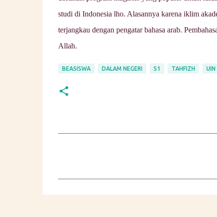
studi di Indonesia lho. Alasannya karena iklim aka
terjangkau dengan pengatar bahasa arab. Pembahasan 
Allah.
BEASISWA
DALAM NEGERI
S1
TAHFIZH
UIN
K
o
m
e
n
t