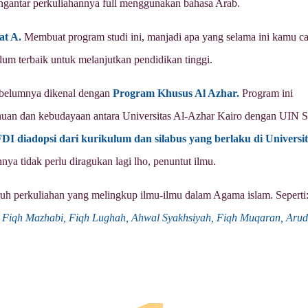
engantar perkuliahannya full menggunakan bahasa Arab.
at A.
Membuat program studi ini, manjadi apa yang selama ini kamu ca
ulum terbaik untuk melanjutkan pendidikan tinggi.
ebelumnya dikenal dengan
Program Khusus Al Azhar.
Program ini
ahuan dan kebudayaan antara Universitas Al-Azhar Kairo dengan UIN S
DI diadopsi dari kurikulum dan silabus yang berlaku di Universit
ya tidak perlu diragukan lagi lho, penuntut ilmu.
uh perkuliahan yang melingkup ilmu-ilmu dalam Agama islam. Seperti
, Fiqh Mazhabi, Fiqh Lughah, Ahwal Syakhsiyah, Fiqh Muqaran, Aru