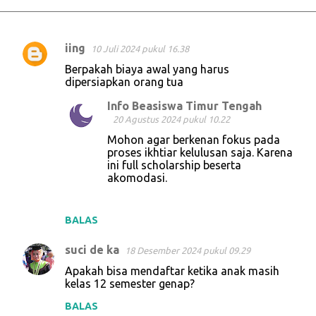
iing
10 Juli 2024 pukul 16.38
K
Berpakah biaya awal yang harus
o
dipersiapkan orang tua
m
Info Beasiswa Timur Tengah
e
20 Agustus 2024 pukul 10.22
n
Mohon agar berkenan fokus pada
proses ikhtiar kelulusan saja. Karena
t
ini full scholarship beserta
a
akomodasi.
r
BALAS
suci de ka
18 Desember 2024 pukul 09.29
Apakah bisa mendaftar ketika anak masih
kelas 12 semester genap?
BALAS