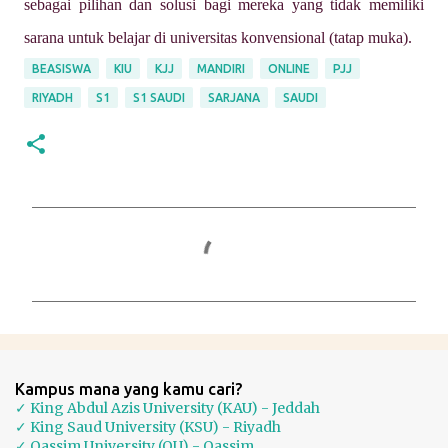
sebagai pilihan dan solusi bagi mereka yang tidak memiliki
sarana untuk belajar di universitas konvensional (tatap muka).
BEASISWA
KIU
KJJ
MANDIRI
ONLINE
PJJ
RIYADH
S1
S1 SAUDI
SARJANA
SAUDI
K
o
m
e
n
t
Kampus mana yang kamu cari?
a
✓ King Abdul Azis University (KAU) - Jeddah
✓ King Saud University (KSU) - Riyadh
r
✓ Qassim University (QU) - Qassim