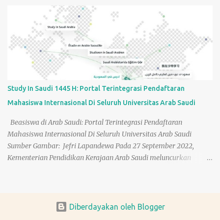
portal terintegrasi yang menyatukan seluruh portal pendaftaran
mahasiswa internasional pada universitas-universitas negeri di
seluruh Kerajaan Arab Saudi (KSA). Sebulan kemudian (22 Oktober
2022), platform ini dipublikasikan secara resmi dan luas pada
acara the International Education Show (Expo) 2022 di Kota
Sharjah Uni Emirates Arab dan kemudian sudah diserbu oleh
lebih 50.000 pengajuan calon mahasiswa dari seluruh dunia.
Acara Peluncuran ke publik Portal terpadu "Study in Saudi" pada
Study In Saudi 1445 H: Portal Terintegrasi Pendaftaran
tahun 2024 diselenggarakan dalam rangka pendaftaran lebih dari
Mahasiswa Internasional Di Seluruh Universitas Arab Saudi
30 Universitas Arab Saudi bertempat di Gedung Konferensi Saraj
Venue, Hattian, Provinsi Riyadh, Kementerian Pendidikan Arab
Beasiswa di Arab Saudi: Portal Terintegrasi Pendaftaran
Sa...
Mahasiswa Internasional Di Seluruh Universitas Arab Saudi
Sumber Gambar: Jefri Lapandewa Pada 27 September 2022,
Kementerian Pendidikan Kerajaan Arab Saudi meluncurkan
platform ‘ Study in Saudi ’ ( ادرس في السعودية ) sebagai sebuah
portal terintegrasi yang menyatukan seluruh portal pendaftaran
mahasiswa internasional pada universitas-universitas negeri di
seluruh Kerajaan Arab Saudi (KSA). Sebulan kemudian (22 Oktober
Diberdayakan oleh Blogger
2022), platform ini dipublikasikan secara resmi dan luas pada