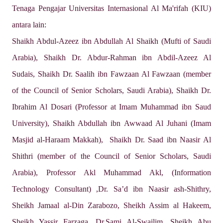
Tenaga Pengajar
Universitas Internasional Al Ma'rifah (KIU)
antara lain:
Shaikh Abdul-Azeez ibn Abdullah Al Shaikh (Mufti of Saudi
Arabia), Shaikh Dr. Abdur-Rahman ibn Abdil-Azeez Al
Sudais, Shaikh Dr. Saalih ibn Fawzaan Al Fawzaan (member
of the Council of Senior Scholars, Saudi Arabia), Shaikh Dr.
Ibrahim Al Dosari (Professor at Imam Muhammad ibn Saud
University), Shaikh Abdullah ibn Awwaad Al Juhani (Imam
Masjid al-Haraam Makkah), Shaikh Dr. Saad ibn Naasir Al
Shithri (member of the Council of Senior Scholars, Saudi
Arabia), Professor Akl Muhammad Akl, (Information
Technology Consultant) ,Dr. Sa’d ibn Naasir ash-Shithry,
Sheikh Jamaal al-Din Zarabozo, Sheikh Assim al Hakeem,
Sheikh Yassir Farzaga, Dr.Sami Al-Swailim, Sheikh Abu