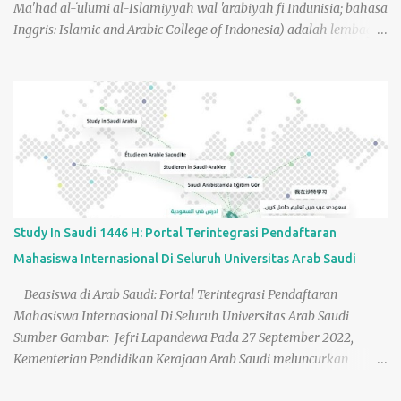
Ma'had al-ʻulumi al-Islamiyyah wal 'arabiyah fi Indunisia; bahasa
Inggris: Islamic and Arabic College of Indonesia) adalah lembaga
pendidikan yang mengajarkan ilmu tentang agama Islam yang
berada di bawah naungan Universitas Islam Imam Muhammad
bin Saud Riyadh. LIPIA didirikan pada tahun 1980 untuk
memberikan pendidikan dengan konsentrasi dalam bahasa Arab
dan agama Islam untuk siswa Indonesia dengan keputusan dari
Mahkamah Kerajaan Arab Saudi, No. 5/N/26710. LIPIA saat ini
(2023) berlokasi di 4 (empat) tempat: Kampus LIPIA Jakarta,
Kampus LIPIA Banda Aceh, Kampus LIPIA Medan dan Kampus
LIPIA Surabaya. Semua perkuliahan yang diajarkan di LIPIA
Study In Saudi 1446 H: Portal Terintegrasi Pendaftaran
disampaikan dalam bahasa Arab dan sekitar 80–90 persen
Mahasiswa Internasional Di Seluruh Universitas Arab Saudi
pengajarnya berasal dari Arab Saudi. Lembaga memiliki standar
penerimaan yang sangat tinggi, di mana hanya 200 siswa yang
Beasiswa di Arab Saudi: Portal Terintegrasi Pendaftaran
diterima dari 2000 pelamar. Begitu me...
Mahasiswa Internasional Di Seluruh Universitas Arab Saudi
Sumber Gambar: Jefri Lapandewa Pada 27 September 2022,
Kementerian Pendidikan Kerajaan Arab Saudi meluncurkan
platform ‘ Study in Saudi ’ ( ادرس في السعودية ) sebagai sebuah