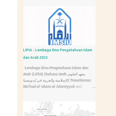
LIPIA - Lembaga Ilmu Pengetahuan Islam
dan Arab 2023
Lembaga Ilmu Pengetahuan Islam dan
Arab (LIPIA) (bahasa Arab: معهد العلوم
الإسلامية والعربية في إندونيسيا; Transliterasi:
Ma'had al-ʻulumi al-Islamiyyah wal
'arabiyah fi Indunisia; bahasa Inggris:
Islamic and Arabic College of Indonesia)
adalah lembaga pendidikan yang
mengajarkan ilmu tentang agama Islam