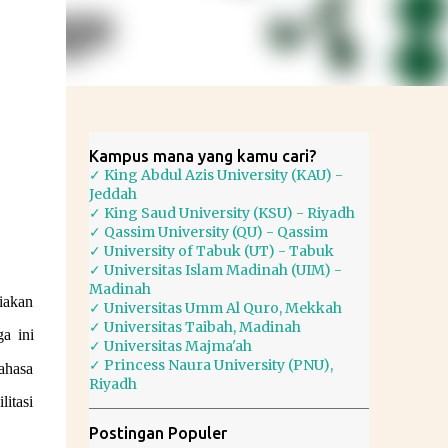
Kampus mana yang kamu cari?
✓ King Abdul Azis University (KAU) -
Jeddah
✓ King Saud University (KSU) - Riyadh
✓ Qassim University (QU) - Qassim
✓ University of Tabuk (UT) - Tabuk
✓ Universitas Islam Madinah (UIM) -
Madinah
iakan
✓ Universitas Umm Al Quro, Mekkah
✓ Universitas Taibah, Madinah
a ini
✓ Universitas Majma'ah
✓ Princess Naura University (PNU),
ahasa
Riyadh
itasi
Postingan Populer