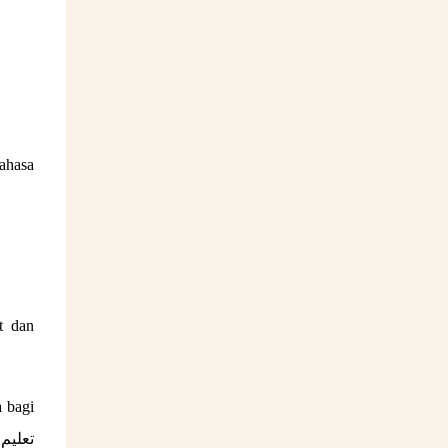
ahasa
t dan