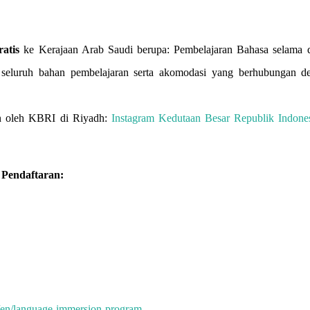
ratis
ke Kerajaan Arab Saudi berupa: Pembelajaran Bahasa selama d
 seluruh bahan pembelajaran serta akomodasi yang berhubungan d
kan oleh KBRI di Riyadh:
Instagram Kedutaan Besar Republik Indones
Pendaftaran:
sa/en/language-immersion-program