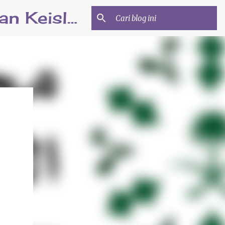
Minhatiy.com | Informasi Beasiswa dan Pendidikan Keislaman