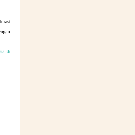
urasi
engan
ia di